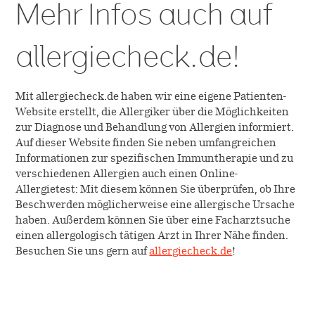
Mehr Infos auch auf
Allergie-Immuntherapie
Karriere
Diagnostik
allergiecheck.de!
SQ-Standardisierung
Notfallmedizin
Arbeiten bei ALK
Über uns
Native Allergene
Mit allergiecheck.de haben wir eine eigene Patienten-
Offene Stellen
Website erstellt, die Allergiker über die Möglichkeiten
Nachhaltigkeit
Kontakt
zur Diagnose und Behandlung von Allergien informiert.
Forschung
Cultural Beliefs
Auf dieser Website finden Sie neben umfangreichen
EFPIA
Informationen zur spezifischen Immuntherapie und zu
Retouren
Entwicklung
Online-Bestellungen
verschiedenen Allergien auch einen Online-
Geschichte
Allergietest: Mit diesem können Sie überprüfen, ob Ihre
Produktion
Beschwerden möglicherweise eine allergische Ursache
haben. Außerdem können Sie über eine Facharztsuche
Presse
einen allergologisch tätigen Arzt in Ihrer Nähe finden.
Klinische Studien
Besuchen Sie uns gern auf
allergiecheck.de
!
Der Allergie-Podcast von ALK
Anwendungsbeobachtungen