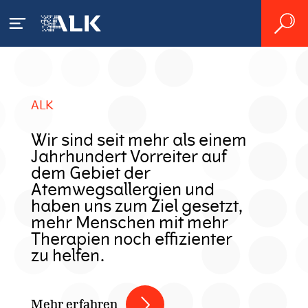
Patienten
ALK
Allergie - was ist das?
ALK International
Wir sind seit mehr als einem
Jahrhundert Vorreiter auf
Pollenallergie
Allergisches Asthma
dem Gebiet der
Fachkreise
Atemwegsallergien und
Hausstaubmilbenallergie
Behandlung
haben uns zum Ziel gesetzt,
mehr Menschen mit mehr
Unsere Lösungen
Insektengiftallergie
Servicematerial
Therapien noch effizienter
zu helfen.
Leben mit Allergien
Allergie-Immuntherapie
Forschung und
Entwicklung
Kosten durch Allergien
klarify-App
Mehr erfahren