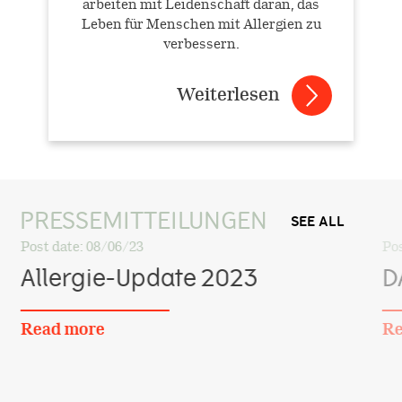
arbeiten mit Leidenschaft daran, das
Leben für Menschen mit Allergien zu
verbessern.
Weiterlesen
PRESSEMITTEILUNGEN
SEE ALL
Post date:
08/06/23
Pos
Allergie-Update 2023
D
Read more
Re