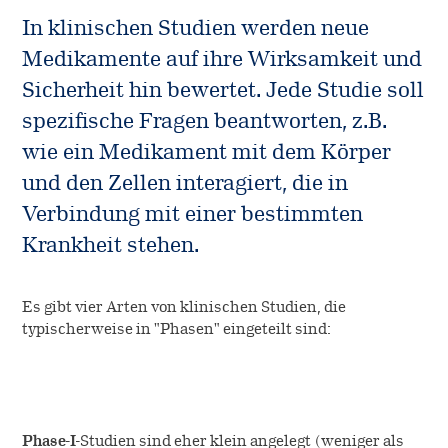
In klinischen Studien werden neue
Allergie-Immuntherapie
Karriere
Diagnostik
Medikamente auf ihre Wirksamkeit und
SQ-Standardisierung
Sicherheit hin bewertet. Jede Studie soll
Notfallmedizin
Arbeiten bei ALK
Über uns
spezifische Fragen beantworten, z.B.
Native Allergene
Offene Stellen
wie ein Medikament mit dem Körper
Nachhaltigkeit
Kontakt
und den Zellen interagiert, die in
Forschung
Cultural Beliefs
Verbindung mit einer bestimmten
EFPIA
Retouren
Entwicklung
Krankheit stehen.
Online-Bestellungen
Geschichte
Produktion
Es gibt vier Arten von klinischen Studien, die
Presse
typischerweise in "Phasen" eingeteilt sind:
Klinische Studien
Der Allergie-Podcast von ALK
Anwendungsbeobachtungen
Phase-I
-Studien sind eher klein angelegt (weniger als