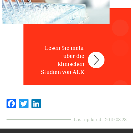
Lesen Sie mehr
über die
klinischen
Studien von ALK
Facebook
Twitter
Last updated:
2019.08.28