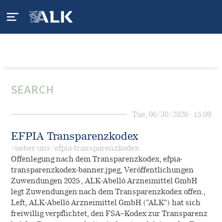
Patienten
SEARCH
Allergie - was ist das?
ALK International
Tue, 06/30/2026 - 15:09
Pollenallergie
Allergisches Asthma
Fachkreise
EFPIA Transparenzkodex
Hausstaubmilbenallergie
Behandlung
/ueber-uns/efpia-transparenzkodex
Offenlegung nach dem Transparenzkodex, efpia-
Unsere Lösungen
Insektengiftallergie
Servicematerial
transparenzkodex-banner.jpeg, Veröffentlichungen
Zuwendungen 2025 , ALK-Abelló Arzneimittel GmbH
Leben mit Allergien
Allergie-Immuntherapie
legt Zuwendungen nach dem Transparenzkodex offen.,
Forschung und
Left, ALK-Abelló Arzneimittel GmbH ("ALK") hat sich
Entwicklung
Kosten durch Allergien
freiwillig verpflichtet, den FSA–Kodex zur Transparenz
klarify-App