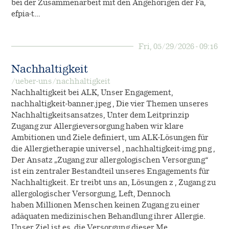
bei der Zusammenarbeit mit den Angehörigen der Fa,
efpia-t…
Allergie-Immuntherapie
Karriere
Diagnostik
SQ-Standardisierung
Fri, 05/29/2026 - 09:16
Notfallmedizin
Arbeiten bei ALK
Über uns
Nachhaltigkeit
Native Allergene
Offene Stellen
/ueber-uns/nachhaltigkeit
Nachhaltigkeit
Kontakt
Nachhaltigkeit bei ALK, Unser Engagement,
Forschung
Cultural Beliefs
nachhaltigkeit-banner.jpeg , Die vier Themen unseres
EFPIA
Nachhaltigkeitsansatzes, Unter dem Leitprinzip
Retouren
Entwicklung
Zugang zur Allergieversorgung haben wir klare
Online-Bestellungen
Geschichte
Ambitionen und Ziele definiert, um ALK-Lösungen für
Produktion
die Allergietherapie universel , nachhaltigkeit-img.png ,
Der Ansatz „Zugang zur allergologischen Versorgung“
Presse
ist ein zentraler Bestandteil unseres Engagements für
Klinische Studien
Nachhaltigkeit. Er treibt uns an, Lösungen z , Zugang zu
Der Allergie-Podcast von ALK
allergologischer Versorgung, Left, Dennoch
Anwendungsbeobachtungen
haben Millionen Menschen keinen Zugang zu einer
adäquaten medizinischen Behandlung ihrer Allergie.
Unser Ziel ist es, die Versorgung dieser Me,