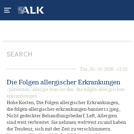
Patienten
SEARCH
Allergie - was ist das?
ALK International
Tue, 05/19/2026 - 13:53
Pollenallergie
Allergisches Asthma
Fachkreise
Die Folgen allergischer Erkrankungen
Hausstaubmilbenallergie
Behandlung
/patienten/allergie-was-ist-das/die-folgen-allergischer-
erkrankungen
Unsere Lösungen
Insektengiftallergie
Servicematerial
Hohe Kosten, Die Folgen allergischer Erkrankungen,
die-folgen-allergischer-erkrankungen-banner11.jpeg ,
Leben mit Allergien
Allergie-Immuntherapie
Nicht gedeckter Behandlungsbedarf, Left, Allergien
Forschung und
sind weit verbreitet. Sie nehmen weltweit zu und haben
Entwicklung
Kosten durch Allergien
die Tendenz, sich mit der Zeit zu verschlimmern.
klarify-App