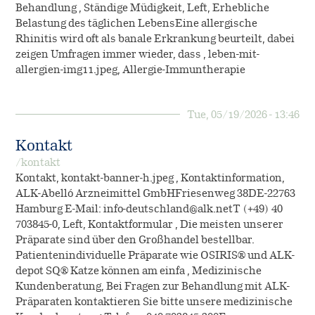
Behandlung , Ständige Müdigkeit, Left, Erhebliche
Belastung des täglichen LebensEine allergische
Rhinitis wird oft als banale Erkrankung beurteilt, dabei
zeigen Umfragen immer wieder, dass , leben-mit-
allergien-img11.jpeg, Allergie-Immuntherapie
Tue, 05/19/2026 - 13:46
Kontakt
/kontakt
Kontakt, kontakt-banner-h.jpeg , Kontaktinformation,
ALK-Abelló Arzneimittel GmbHFriesenweg 38DE-22763
Hamburg E-Mail: info-deutschland@alk.netT (+49) 40
703845-0, Left, Kontaktformular , Die meisten unserer
Präparate sind über den Großhandel bestellbar.
Patientenindividuelle Präparate wie OSIRIS® und ALK-
depot SQ® Katze können am einfa , Medizinische
Kundenberatung, Bei Fragen zur Behandlung mit ALK-
Präparaten kontaktieren Sie bitte unsere medizinische