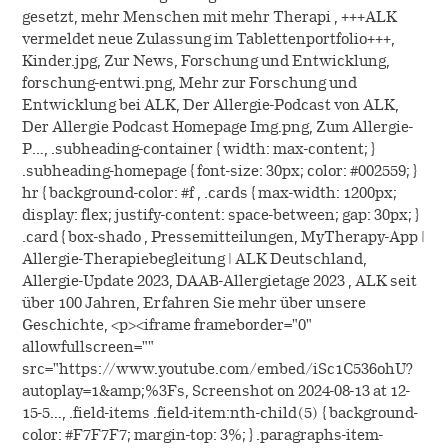
gesetzt, mehr Menschen mit mehr Therapi , +++ALK
vermeldet neue Zulassung im Tablettenportfolio+++,
Kinder.jpg, Zur News, Forschung und Entwicklung,
forschung-entwi.png, Mehr zur Forschung und
Entwicklung bei ALK, Der Allergie-Podcast von ALK,
Der Allergie Podcast Homepage Img.png, Zum Allergie-
P…, .subheading-container { width: max-content; }
.subheading-homepage { font-size: 30px; color: #002559; }
hr { background-color: #f , .cards { max-width: 1200px;
display: flex; justify-content: space-between; gap: 30px; }
.card { box-shado , Pressemitteilungen, MyTherapy-App |
Allergie-Therapiebegleitung | ALK Deutschland,
Allergie-Update 2023, DAAB-Allergietage 2023 , ALK seit
über 100 Jahren, Erfahren Sie mehr über unsere
Geschichte, <p><iframe frameborder="0"
allowfullscreen=""
src="https://www.youtube.com/embed/iSc1C536ohU?
autoplay=1&amp;%3Fs, Screenshot on 2024-08-13 at 12-
15-5…, .field-items .field-item:nth-child(5) { background-
color: #F7F7F7; margin-top: 3%; } .paragraphs-item-