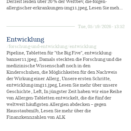
Derzeit leiden über 20 % der Weltbev, die-folgen-
allergischer-erkrankungen-img11.jpeg, Lesen Sie meh…
Allergie-Immuntherapie
Karriere
Diagnostik
SQ-Standardisierung
Tue, 05/19/2026 - 13:52
Notfallmedizin
Arbeiten bei ALK
Über uns
Entwicklung
Native Allergene
Offene Stellen
/forschung-und-entwicklung/entwicklung
Nachhaltigkeit
Kontakt
Pipeline, Tabletten für "the Big Five", entwicklung-
Forschung
Cultural Beliefs
banner11.jpeg , Damals steckten die Forschung und die
EFPIA
medizinische Wissenschaft noch in den
Retouren
Entwicklung
Kinderschuhen, die Möglichkeiten für den Nachweis
Online-Bestellungen
Geschichte
der Wirkung einer Allerg , Unsere ersten Schritte,
Produktion
entwicklung-img11.jpeg, Lesen Sie mehr über unsere
Geschichte , Left, In jüngster Zeit haben wir eine Reihe
Presse
von Allergen-Tabletten entwickelt, die die fünf der
Klinische Studien
weltweit häufigsten Allergien abdecken – gegen
Der Allergie-Podcast von ALK
Hausstaubmilb, Lesen Sie mehr über die
Anwendungsbeobachtungen
Finanzkennzahlen von ALK