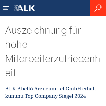
Auszeichnung für
Patienten
hohe
Allergie - was ist das?
ALK International
Pollenallergie
Mitarbeiterzufriedenh
Allergisches Asthma
Fachkreise
Hausstaubmilbenallergie
Behandlung
eit
Unsere Lösungen
Insektengiftallergie
Servicematerial
ALK-Abelló Arzneimittel GmbH erhält
Leben mit Allergien
Allergie-Immuntherapie
Forschung und
kununu Top Company-Siegel 2024
Entwicklung
Kosten durch Allergien
klarify-App