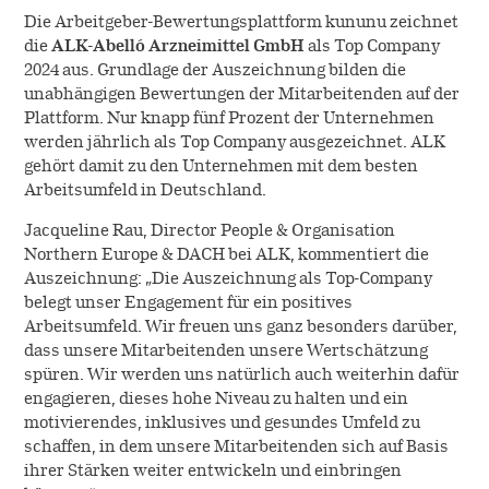
Die Arbeitgeber-Bewertungsplattform kununu zeichnet
Allergie-Immuntherapie
Karriere
Diagnostik
die
ALK-Abelló Arzneimittel GmbH
als Top Company
2024 aus. Grundlage der Auszeichnung bilden die
SQ-Standardisierung
unabhängigen Bewertungen der Mitarbeitenden auf der
Notfallmedizin
Arbeiten bei ALK
Über uns
Plattform. Nur knapp fünf Prozent der Unternehmen
werden jährlich als Top Company ausgezeichnet. ALK
Native Allergene
Offene Stellen
gehört damit zu den Unternehmen mit dem besten
Nachhaltigkeit
Kontakt
Arbeitsumfeld in Deutschland.
Forschung
Cultural Beliefs
Jacqueline Rau, Director People & Organisation
EFPIA
Retouren
Northern Europe & DACH bei ALK, kommentiert die
Entwicklung
Online-Bestellungen
Auszeichnung: „Die Auszeichnung als Top-Company
Geschichte
belegt unser Engagement für ein positives
Produktion
Arbeitsumfeld. Wir freuen uns ganz besonders darüber,
Presse
dass unsere Mitarbeitenden unsere Wertschätzung
Klinische Studien
spüren. Wir werden uns natürlich auch weiterhin dafür
engagieren, dieses hohe Niveau zu halten und ein
Der Allergie-Podcast von ALK
motivierendes, inklusives und gesundes Umfeld zu
Anwendungsbeobachtungen
schaffen, in dem unsere Mitarbeitenden sich auf Basis
ihrer Stärken weiter entwickeln und einbringen