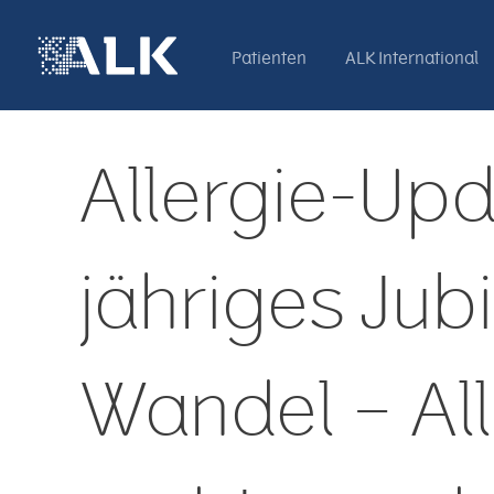
Patienten
ALK International
Allergie-Upd
jähriges Jub
Wandel – All