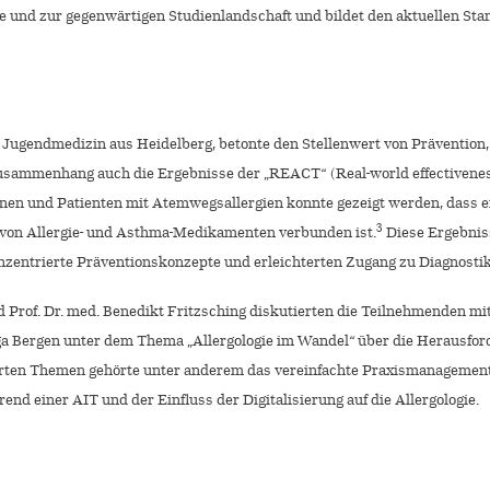
te und zur gegenwärtigen Studienlandschaft und bildet den aktuellen S
nd Jugendmedizin aus Heidelberg, betonte den Stellenwert von Präventio
Zusammenhang auch die Ergebnisse der „REACT“ (Real-world effectiveness
tinnen und Patienten mit Atemwegsallergien konnte gezeigt werden, dass
3
e von Allergie- und Asthma-Medikamenten verbunden ist.
Diese Ergebniss
ernzentrierte Präventionskonzepte und erleichterten Zugang zu Diagnosti
nd Prof. Dr. med. Benedikt Fritzsching diskutierten die Teilnehmenden m
ga Bergen unter dem Thema „Allergologie im Wandel“ über die Herausfor
erten Themen gehörte unter anderem das vereinfachte Praxismanagement 
d einer AIT und der Einfluss der Digitalisierung auf die Allergologie.