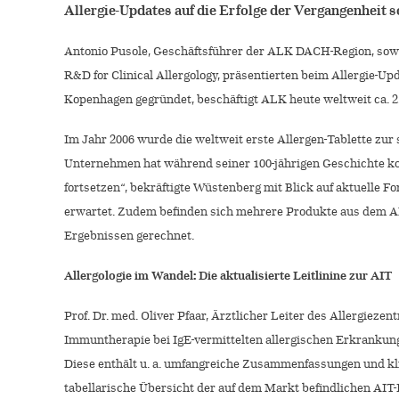
Allergie-Updates auf die Erfolge der Vergangenheit s
Antonio Pusole, Geschäftsführer der ALK DACH-Region, sowie
R&D for Clinical Allergology, präsentierten beim Allergie-U
Kopenhagen gegründet, beschäftigt ALK heute weltweit ca. 2.
Im Jahr 2006 wurde die weltweit erste Allergen-Tablette z
Unternehmen hat während seiner 100-jährigen Geschichte konti
fortsetzen“, bekräftigte Wüstenberg mit Blick auf aktuelle 
erwartet. Zudem befinden sich mehrere Produkte aus dem ALK
Ergebnissen gerechnet.
Allergologie im Wandel: Die aktualisierte Leitlinine zur AIT
Prof. Dr. med. Oliver Pfaar, Ärztlicher Leiter des Allergieze
Immuntherapie bei IgE-vermittelten allergischen Erkrankun
Diese enthält u. a. umfangreiche Zusammenfassungen und kli
tabellarische Übersicht der auf dem Markt befindlichen AIT-