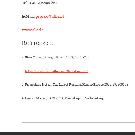
Tel.: 040 703845-257
E-Mail:
presse@alk.net
www.alk.de
Referenzen:
1. Pfaar O et al., Allergol Select. 2022; 6: 167-232
2.
https://dgaki.de/leitlinien/s2k-Leitlinie-ait/
3. Fritzsching B et al., The Lancet Regional Health - Europe 2022;13: 100275
4. Contoli M et al., JACI 2023, Manuskript in Vorbereitung