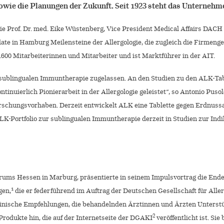
owie die Planungen der Zukunft. Seit 1923 steht das Unternehme
 Prof. Dr. med. Eike Wüstenberg, Vice President Medical Affairs DACH 
pdate in Hamburg Meilensteine der Allergologie, die zugleich die Firme
600 Mitarbeiterinnen und Mitarbeiter und ist Marktführer in der AIT.
ur sublingualen Immuntherapie zugelassen. An den Studien zu den ALK-T
nuierlich Pionierarbeit in der Allergologie geleistet“, so Antonio Pusol
Forschungsvorhaben. Derzeit entwickelt ALK eine Tablette gegen Erdnussa
-Portfolio zur sublingualen Immuntherapie derzeit in Studien zur Indik
ntrums Hessen in Marburg, präsentierte in seinem Impulsvortrag die Ende 2
1
gen,
die er federführend im Auftrag der Deutschen Gesellschaft für Alle
nische Empfehlungen, die behandelnden Ärztinnen und Ärzten Unterstütz
2
Produkte hin, die auf der Internetseite der DGAKI
veröffentlicht ist. Si