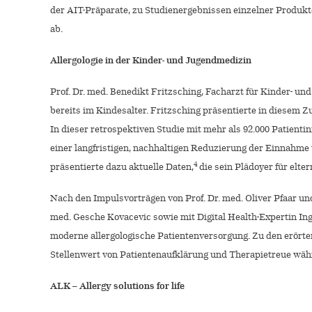
der AIT-Präparate, zu Studienergebnissen einzelner Produk
ab.
Allergologie in der Kinder- und Jugendmedizin
Prof. Dr. med. Benedikt Fritzsching, Facharzt für Kinder- u
bereits im Kindesalter. Fritzsching präsentierte in diesem 
In dieser retrospektiven Studie mit mehr als 92.000 Patien
einer langfristigen, nachhaltigen Reduzierung der Einnahm
4
präsentierte dazu aktuelle Daten,
die sein Plädoyer für elt
Nach den Impulsvorträgen von Prof. Dr. med. Oliver Pfaar u
med. Gesche Kovacevic sowie mit Digital Health-Expertin In
moderne allergologische Patientenversorgung. Zu den erört
Stellenwert von Patientenaufklärung und Therapietreue währen
ALK – Allergy solutions for life