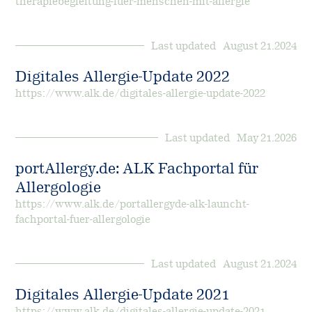
therapiebegleitung-fuer-menschen-mit-allergie
Allergie-Immuntherapie
Karriere
Diagnostik
Last updated:
August 21.2024
SQ-Standardisierung
Notfallmedizin
Arbeiten bei ALK
Über uns
Digitales Allergie-Update 2022
Native Allergene
https://www.alk.de/digitales-allergie-update-2022
Offene Stellen
Nachhaltigkeit
Kontakt
Forschung
Last updated:
May 21.2026
Cultural Beliefs
EFPIA
Retouren
Entwicklung
portAllergy.de: ALK Fachportal für
Online-Bestellungen
Allergologie
Geschichte
Produktion
https://www.alk.de/portallergyde-alk-launcht-
fachportal-fuer-allergologie
Presse
Klinische Studien
Der Allergie-Podcast von ALK
Last updated:
August 21.2024
Anwendungsbeobachtungen
Digitales Allergie-Update 2021
https://www.alk.de/digitales-allergie-update-2021